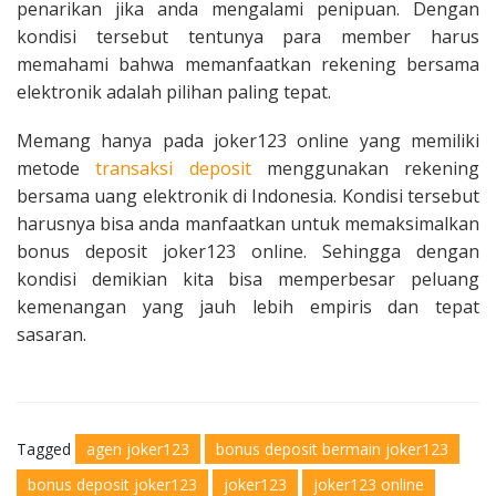
penarikan jika anda mengalami penipuan. Dengan
kondisi tersebut tentunya para member harus
memahami bahwa memanfaatkan rekening bersama
elektronik adalah pilihan paling tepat.
Memang hanya pada joker123 online yang memiliki
metode
transaksi deposit
menggunakan rekening
bersama uang elektronik di Indonesia. Kondisi tersebut
harusnya bisa anda manfaatkan untuk memaksimalkan
bonus deposit joker123 online. Sehingga dengan
kondisi demikian kita bisa memperbesar peluang
kemenangan yang jauh lebih empiris dan tepat
sasaran.
Tagged
agen joker123
bonus deposit bermain joker123
bonus deposit joker123
joker123
joker123 online