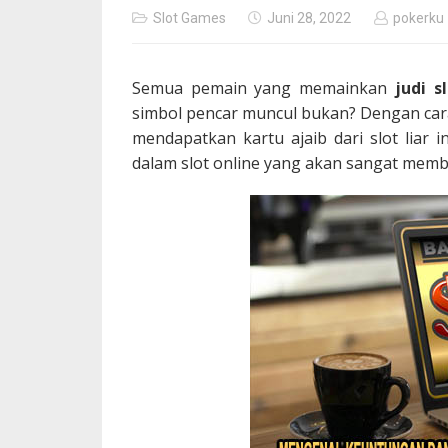
Posted
Slot Games
Juni 28, 2022
pokerku
on
Semua pemain yang memainkan
judi s
simbol pencar muncul bukan? Dengan cara
mendapatkan kartu ajaib dari slot liar i
dalam slot online yang akan sangat mem