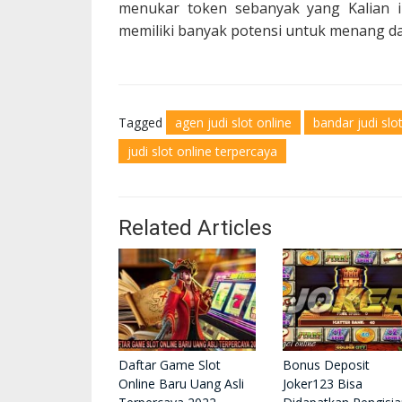
menukar token sebanyak yang Kalian in
memiliki banyak potensi untuk menang da
Tagged
agen judi slot online
bandar judi slo
judi slot online terpercaya
Related Articles
Daftar Game Slot
Bonus Deposit
Online Baru Uang Asli
Joker123 Bisa