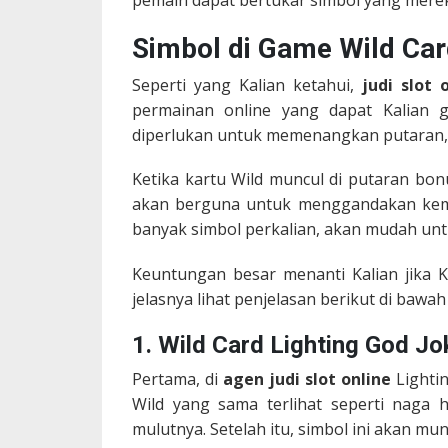
pemain dapat bertukar simbol yang mer
Simbol di Game Wild Card
Seperti yang Kalian ketahui,
judi slot 
permainan online yang dapat Kalian 
diperlukan untuk memenangkan putaran, 
Ketika kartu Wild muncul di putaran bonu
akan berguna untuk menggandakan keme
banyak simbol perkalian, akan mudah un
Keuntungan besar menanti Kalian jika K
jelasnya lihat penjelasan berikut di bawah 
1. Wild Card Lighting God Jo
Pertama, di
agen judi slot online
Lightin
Wild yang sama terlihat seperti naga 
mulutnya. Setelah itu, simbol ini akan m