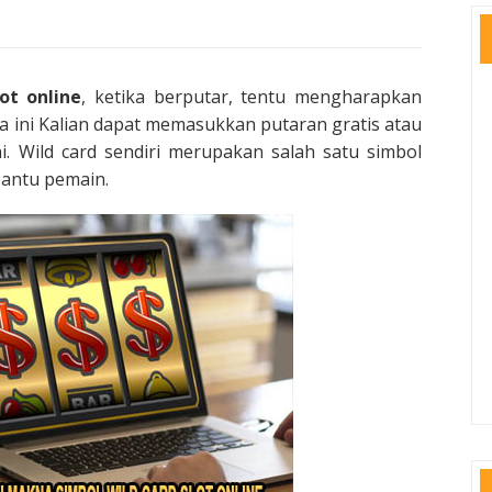
lot online
, ketika berputar, tentu mengharapkan
 ini Kalian dapat memasukkan putaran gratis atau
ni. Wild card sendiri merupakan salah satu simbol
bantu pemain.