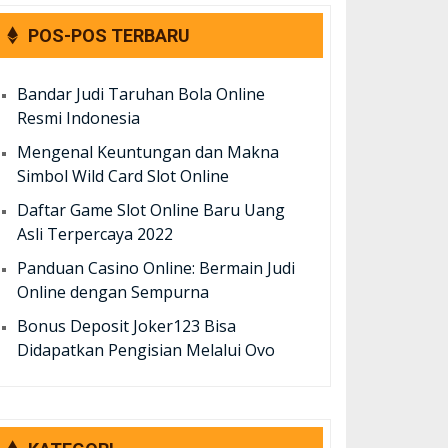
POS-POS TERBARU
Bandar Judi Taruhan Bola Online
Resmi Indonesia
Mengenal Keuntungan dan Makna
Simbol Wild Card Slot Online
Daftar Game Slot Online Baru Uang
Asli Terpercaya 2022
Panduan Casino Online: Bermain Judi
Online dengan Sempurna
Bonus Deposit Joker123 Bisa
Didapatkan Pengisian Melalui Ovo