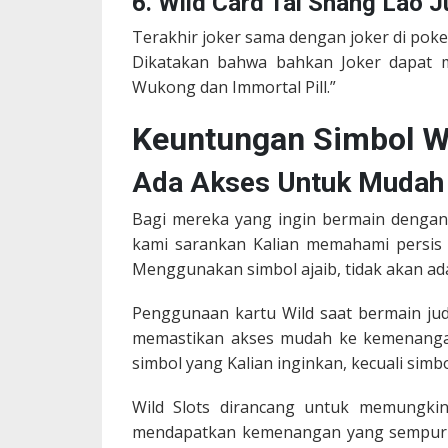
6. Wild Card Tai Shang Lao J
Terakhir joker sama dengan joker di poke
Dikatakan bahwa bahkan Joker dapat 
Wukong dan Immortal Pill.”
Keuntungan Simbol Wi
Ada Akses Untuk Mudah
Bagi mereka yang ingin bermain denga
kami sarankan Kalian memahami persis
Menggunakan simbol ajaib, tidak akan ada l
Penggunaan kartu Wild saat bermain ju
memastikan akses mudah ke kemenanga
simbol yang Kalian inginkan, kecuali simbo
Wild Slots dirancang untuk memungki
mendapatkan kemenangan yang sempurna