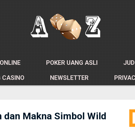
ONLINE
POKER UANG ASLI
JUD
 CASINO
NEWSLETTER
PRIVAC
 dan Makna Simbol Wild
C
u