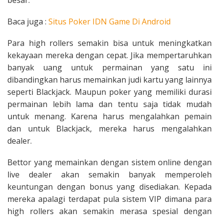
Baca juga :
Situs Poker IDN Game Di Android
Para high rollers semakin bisa untuk meningkatkan
kekayaan mereka dengan cepat. Jika mempertaruhkan
banyak uang untuk permainan yang satu ini
dibandingkan harus memainkan judi kartu yang lainnya
seperti Blackjack. Maupun poker yang memiliki durasi
permainan lebih lama dan tentu saja tidak mudah
untuk menang. Karena harus mengalahkan pemain
dan untuk Blackjack, mereka harus mengalahkan
dealer.
Bettor yang memainkan dengan sistem online dengan
live dealer akan semakin banyak memperoleh
keuntungan dengan bonus yang disediakan. Kepada
mereka apalagi terdapat pula sistem VIP dimana para
high rollers akan semakin merasa spesial dengan