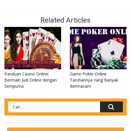
Related Articles
Panduan Casino Online:
Game Poker Online
Bermain Judi Online dengan
Taruhannya Yang Banyak
Sempurna
Bermacam
Cari
untuk: