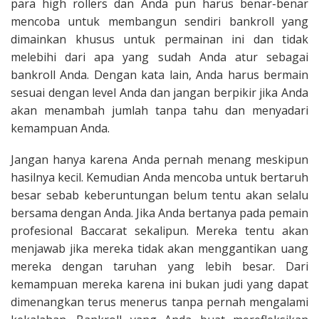
para high rollers dan Anda pun harus benar-benar
mencoba untuk membangun sendiri bankroll yang
dimainkan khusus untuk permainan ini dan tidak
melebihi dari apa yang sudah Anda atur sebagai
bankroll Anda. Dengan kata lain, Anda harus bermain
sesuai dengan level Anda dan jangan berpikir jika Anda
akan menambah jumlah tanpa tahu dan menyadari
kemampuan Anda.
Jangan hanya karena Anda pernah menang meskipun
hasilnya kecil. Kemudian Anda mencoba untuk bertaruh
besar sebab keberuntungan belum tentu akan selalu
bersama dengan Anda. Jika Anda bertanya pada pemain
profesional Baccarat sekalipun. Mereka tentu akan
menjawab jika mereka tidak akan menggantikan uang
mereka dengan taruhan yang lebih besar. Dari
kemampuan mereka karena ini bukan judi yang dapat
dimenangkan terus menerus tanpa pernah mengalami